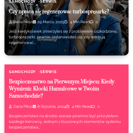
SAMOCHODY
SERWIS
Czy opłaca się regenerować turbosprężarkę?
Daria Pikus
29 Marca, 2025
4 Min Read
0
Jeśli kiedykolwiek zmierzyłeś się z problemem uszkodzonej
turbosprężarki, pewnie zastanawiałeś się, czy warto ją
regenerować.…
SAMOCHODY
SERWIS
Bezpieczeństwo na Pierwszym Miejscu: Kiedy
Wymienić Klocki Hamulcowe w Twoim
Samochodzie?
Daria Pikus
8 Stycznia, 2024
4 Min Read
0
Bezpieczeństwo na drodze zawsze powinno być priorytetem
każdego kierowcy. Jednym z kluczowych elementów systemu
bezpieczeństwa…