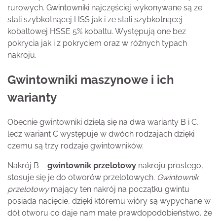
rurowych. Gwintowniki najczęściej wykonywane są ze
stali szybkotnącej HSS jak i ze stali szybkotnącej
kobaltowej HSSE 5% kobaltu. Występują one bez
pokrycia jak i z pokryciem oraz w różnych typach
nakroju.
Gwintowniki maszynowe i ich
warianty
Obecnie gwintowniki dzielą się na dwa warianty B i C,
lecz wariant C występuje w dwóch rodzajach dzięki
czemu są trzy rodzaje gwintowników.
Nakrój B –
gwintownik przelotowy
nakroju prostego,
stosuje się je do otworów przelotowych.
Gwintownik
przelotowy
mający ten nakrój na początku gwintu
posiada nacięcie, dzięki któremu wióry są wypychane w
dół otworu co daje nam małe prawdopodobieństwo, że