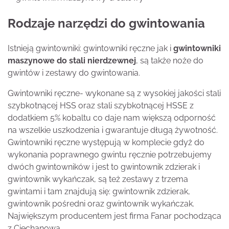
Rodzaje narzędzi do gwintowania
Istnieją gwintowniki: gwintowniki ręczne jak i
gwintowniki
maszynowe do stali nierdzewnej
, są także noże do
gwintów i zestawy do gwintowania.
Gwintowniki ręczne- wykonane są z wysokiej jakości stali
szybkotnącej HSS oraz stali szybkotnącej HSSE z
dodatkiem 5% kobaltu co daje nam większą odporność
na wszelkie uszkodzenia i gwarantuje długą żywotność.
Gwintowniki ręczne występują w komplecie gdyż do
wykonania poprawnego gwintu ręcznie potrzebujemy
dwóch gwintowników i jest to gwintownik zdzierak i
gwintownik wykańczak, są też zestawy z trzema
gwintami i tam znajdują się: gwintownik zdzierak,
gwintownik pośredni oraz gwintownik wykańczak.
Największym producentem jest firma Fanar pochodząca
z Ciechanowa.