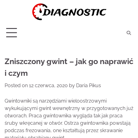
Skip
to
content
Zniszczony gwint – jak go naprawić
i czym
Posted on
12 czerwca, 2020
by
Daria Pikus
Gwintowniki są narzędziami wieloostrzowymi
wykukującymi gwint wewnętrzny w przygotowanych już
otworach. Praca gwintownika wygląda tak jak praca
śruby wkręcanej w otwór. Ostrza gwintownika powstają
podczas frezowania, one kształtują przez skrawanie
materiału obrabiany gwint.